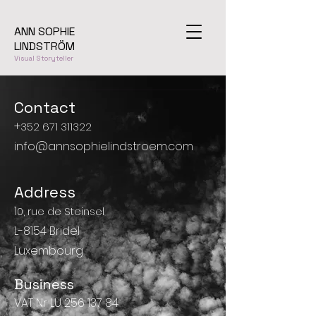
ANN SOPHIE
LINDSTRÖM
Visual Storyteller
Contact
+
352 671 311322
info@annsophielindstroem.com
Address
1
0, rue de Steinsel
L-8154 Bridel
Luxembourg
Business
VAT Nr LU
256 137 84